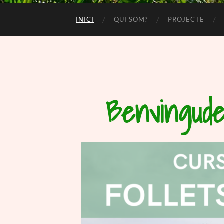
INICI
QUI SOM?
PROJECTE
Benvingude