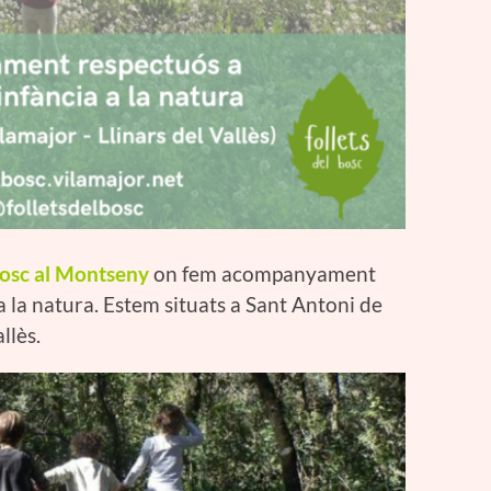
bosc al Montseny
on fem acompanyament
a la natura. Estem situats a Sant Antoni de
llès.