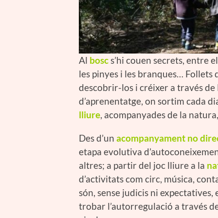
Al
bosc
s’hi couen secrets, entre els 
les pinyes i les branques… Follets
descobrir-los i créixer a través de 
d’aprenentatge, on sortim cada dia
lliure
, acompanyades de la natura, 
Des d’un
acompanyament no dire
etapa evolutiva d’autoconeixement
altres; a partir del joc lliure a la
na
d’activitats com circ, música, con
són, sense judicis ni expectatives, 
trobar l’autorregulació a través d