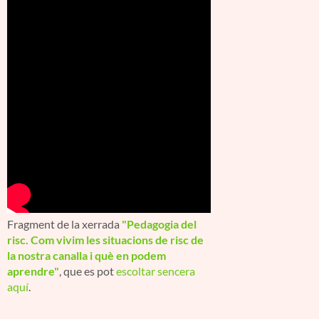
Fragment de la xerrada
"Pedagogia del
risc. Com vivim les situacions de risc de
la nostra canalla i què en podem
aprendre"
, que es pot
escoltar sencera
aquí
.