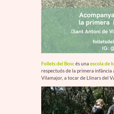
Follets del Bosc
és una
escola de 
respectuós de la primera infància 
Vilamajor, a tocar de Llinars del Va