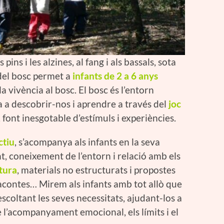
pins i les alzines, al fang i als bassals, sota
 del bosc permet a
infants de 2 a 6 anys
la vivència al bosc. El bosc és l’entorn
 a descobrir-nos i aprendre a través del
joc
font inesgotable d’estímuls i experiències.
ctiu
, s’acompanya als infants en la seva
, coneixement de l’entorn i relació amb els
tura
, materials no estructurats i propostes
tacontes… Mirem als infants amb tot allò que
escoltant les seves necessitats, ajudant-los a
e l’acompanyament emocional, els límits i el