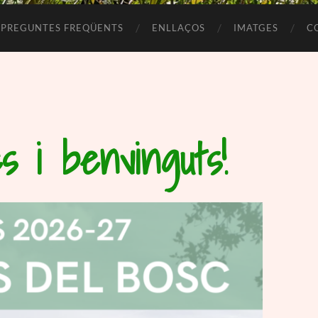
PREGUNTES FREQÜENTS
ENLLAÇOS
IMATGES
C
s i benvinguts!