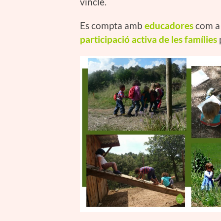
vincle.
Es compta amb
educadores
com a 
participació activa de les famílies