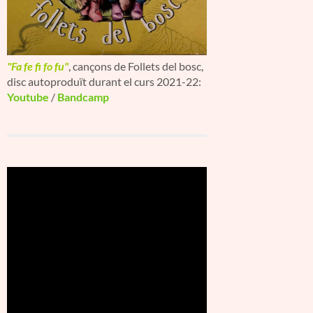
"Fa fe fi fo fu"
, cançons de Follets del bosc,
disc autoproduït durant el curs 2021-22:
Youtube
/
Bandcamp